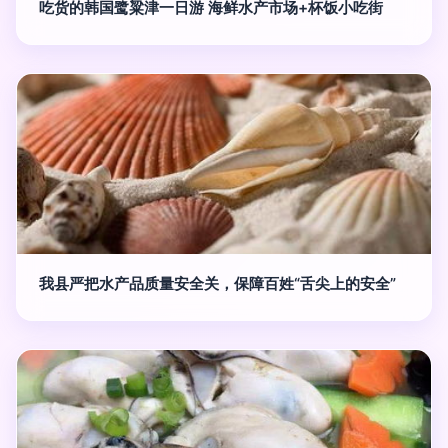
吃货的韩国鹭粱津一日游 海鲜水产市场+杯饭小吃街
我县严把水产品质量安全关，保障百姓“舌尖上的安全”