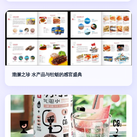
渤澥之珍 水产品与牡蛎的感官盛典