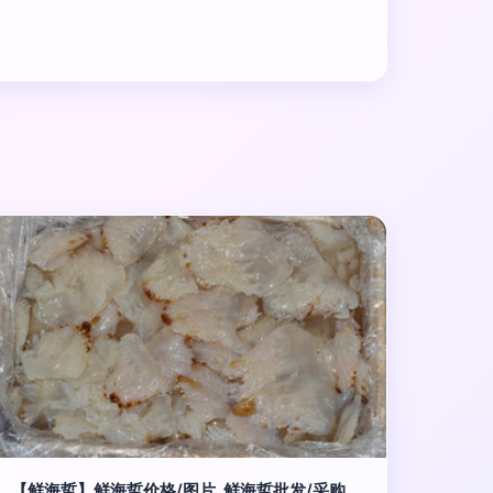
【鲜海蜇】鲜海蜇价格/图片_鲜海蜇批发/采购_