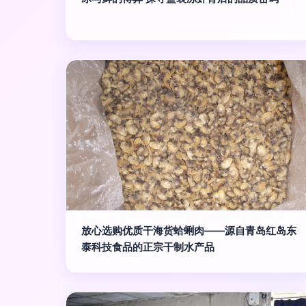
放心选购优质干海货蛤蜊肉——源自青岛红岛东
泰科技食品的正宗干制水产品