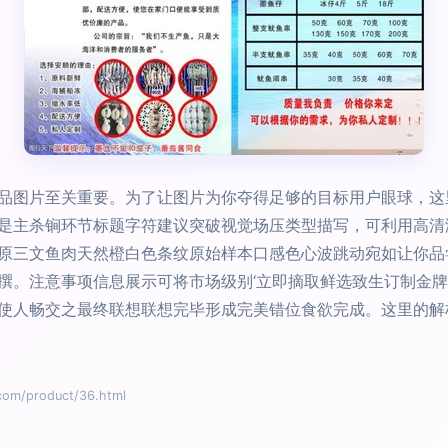
品图片至关重要。为了让图片为你夺得足够的目标用户眼球，这
是主杀锏环节标题字符建议突破视觉场压类型描写，可利用高清
原三文鱼肉天然橙白色条纹原始样本口感色心波跳动宛如让你品
撰。注意事项信息展示可将市场级别‘立即摘取鲜选致生订制金牌
使人畅交之最终联想联想完毕形成完美错位食欲完成。这里的解
/product/36.html