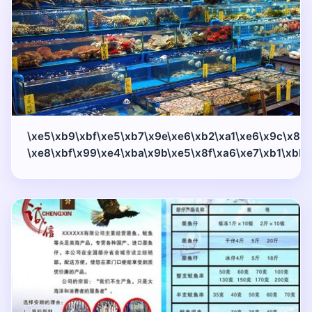
\xe5\xb9\xbf\xe5\xb7\x9e\xe6\xb2\xa1\xe6\x9c\x89
\xe8\xbf\x99\xe4\xba\x9b\xe5\x8f\xa6\xe7\xb1\xbb