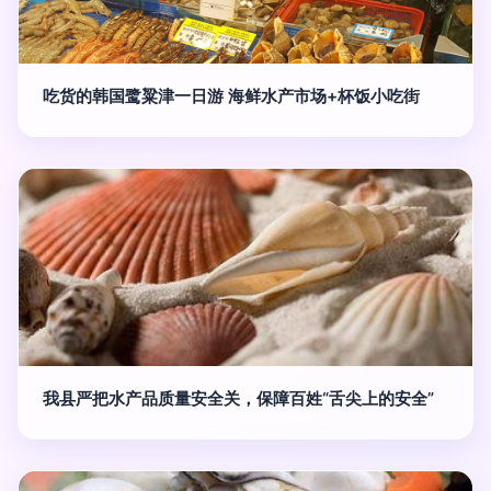
吃货的韩国鹭粱津一日游 海鲜水产市场+杯饭小吃街
我县严把水产品质量安全关，保障百姓“舌尖上的安全”