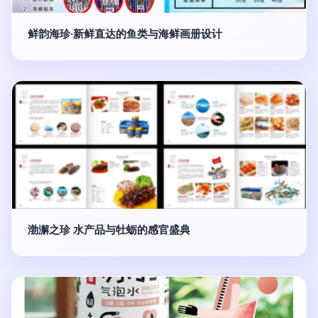
鲜韵海珍·新鲜直达的鱼类与海鲜画册设计
渤澥之珍 水产品与牡蛎的感官盛典