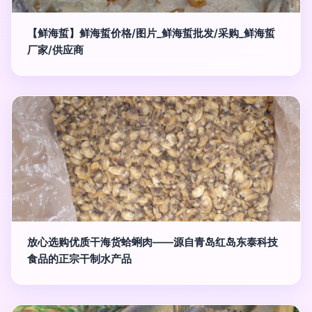
【鲜海蜇】鲜海蜇价格/图片_鲜海蜇批发/采购_鲜海蜇
厂家/供应商
放心选购优质干海货蛤蜊肉——源自青岛红岛东泰科技
食品的正宗干制水产品