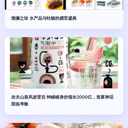
渤澥之珍 水产品与牡蛎的感官盛典
农夫山泉风波背后 钟睒睒身价缩水2000亿，造富神话
面临考验