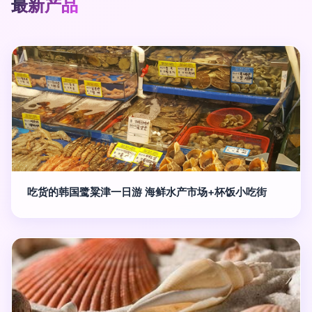
最新产品
吃货的韩国鹭粱津一日游 海鲜水产市场+杯饭小吃街