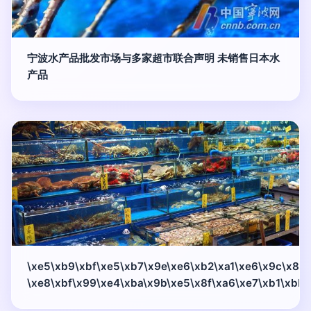
宁波水产品批发市场与多家超市联合声明 未销售日本水
产品
\xe5\xb9\xbf\xe5\xb7\x9e\xe6\xb2\xa1\xe6\x9c\x89
\xe8\xbf\x99\xe4\xba\x9b\xe5\x8f\xa6\xe7\xb1\xbb