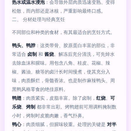
热水或温水浸泡
：会导致外层肉质迅速变熟、变得
松散，而内部还是冰核，严重影响最终口感。
二、 分材处理与经典烹饪
不同部位和种类的食材，有其最适合的烹饪方式。
鸭头、鸭脖
：这类带骨、胶原蛋白丰富的部位，非
常适合
卤制
和
酱烧
。解冻后充分清洗，可先焯水
去除血沫和腥味。用包含八角、桂皮、花椒、辣
椒、酱油、糖等的卤汁长时间慢煮，使其充分入
味，肉质酥烂，骨髓香浓。也是制作麻辣鸭头、周
黑鸭风格零食的绝佳原料。
鸭翅
：肉质紧实，皮脂丰富。除了卤制，
红烧
、
可
乐烧
、
烤制
都非常出彩。烤鸭翅前可用调料腌制数
小时，烤制时皮脆肉嫩，香气扑鼻。
鸭心
：肉质细腻，但腥味较重。处理的关键是
对半