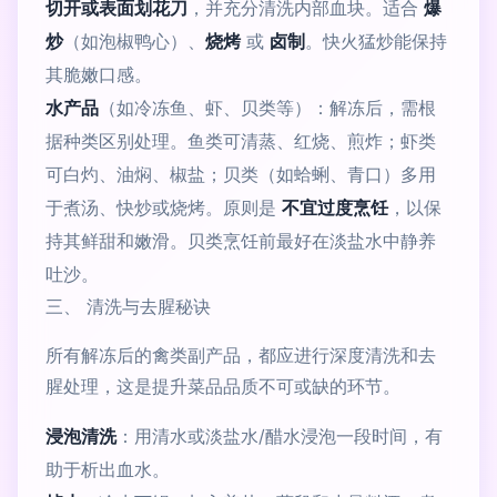
切开或表面划花刀
，并充分清洗内部血块。适合
爆
炒
（如泡椒鸭心）、
烧烤
或
卤制
。快火猛炒能保持
其脆嫩口感。
水产品
（如冷冻鱼、虾、贝类等）：解冻后，需根
据种类区别处理。鱼类可清蒸、红烧、煎炸；虾类
可白灼、油焖、椒盐；贝类（如蛤蜊、青口）多用
于煮汤、快炒或烧烤。原则是
不宜过度烹饪
，以保
持其鲜甜和嫩滑。贝类烹饪前最好在淡盐水中静养
吐沙。
三、 清洗与去腥秘诀
所有解冻后的禽类副产品，都应进行深度清洗和去
腥处理，这是提升菜品品质不可或缺的环节。
浸泡清洗
：用清水或淡盐水/醋水浸泡一段时间，有
助于析出血水。