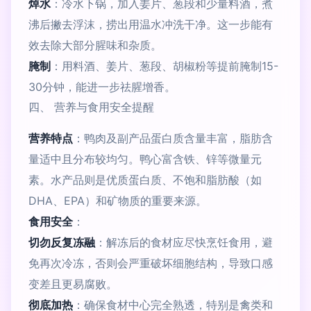
焯水
：冷水下锅，加入姜片、葱段和少量料酒，煮
沸后撇去浮沫，捞出用温水冲洗干净。这一步能有
效去除大部分腥味和杂质。
腌制
：用料酒、姜片、葱段、胡椒粉等提前腌制15-
30分钟，能进一步祛腥增香。
四、 营养与食用安全提醒
营养特点
：鸭肉及副产品蛋白质含量丰富，脂肪含
量适中且分布较均匀。鸭心富含铁、锌等微量元
素。水产品则是优质蛋白质、不饱和脂肪酸（如
DHA、EPA）和矿物质的重要来源。
食用安全
：
切勿反复冻融
：解冻后的食材应尽快烹饪食用，避
免再次冷冻，否则会严重破坏细胞结构，导致口感
变差且更易腐败。
彻底加热
：确保食材中心完全熟透，特别是禽类和