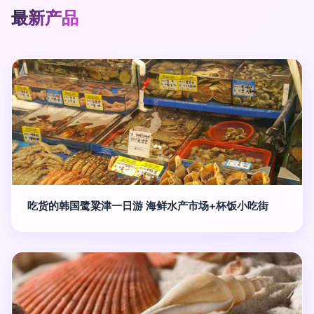
最新产品
吃货的韩国鹭粱津一日游 海鲜水产市场+杯饭小吃街