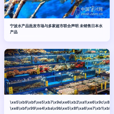
宁波水产品批发市场与多家超市联合声明 未销售日本水
产品
\xe5\xb9\xbf\xe5\xb7\x9e\xe6\xb2\xa1\xe6\x9c\x89
\xe8\xbf\x99\xe4\xba\x9b\xe5\x8f\xa6\xe7\xb1\xbb