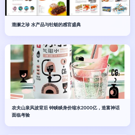
渤澥之珍 水产品与牡蛎的感官盛典
农夫山泉风波背后 钟睒睒身价缩水2000亿，造富神话
面临考验