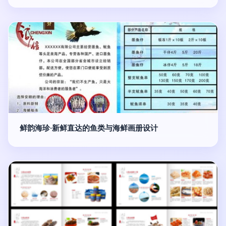
鲜韵海珍·新鲜直达的鱼类与海鲜画册设计