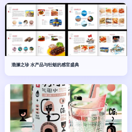
渤澥之珍 水产品与牡蛎的感官盛典