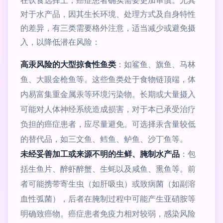
对于水产品，因其生长环境、处理方式及自身特性
的差异，有三类需要格外注意，适当减少或避免摄
入，以降低潜在风险：
高汞风险的大型掠食性鱼类
：如鲨鱼、旗鱼、马林
鱼、大眼金枪鱼等。这些鱼类处于食物链顶端，体
内易富集重金属汞等环境污染物。长期或大量摄入
可能对人体神经系统造成损害，对于本已承受治疗
负担的癌症患者，应尽量避免。可选择汞含量较低
的替代品，如三文鱼、鳕鱼、鲈鱼、沙丁鱼等。
未经妥善加工或来源不明的生鲜、腌制水产品
：包
括生鱼片、醉虾醉蟹、生蚝以及咸鱼、熏鱼等。前
者可能携带寄生虫（如肝吸虫）或致病菌（如副溶
血性弧菌），后者在腌制过程中可能产生亚硝胺等
明确致癌物。癌症患者免疫力相对较弱，感染风险