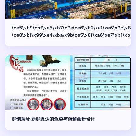
\xe5\xb9\xbf\xe5\xb7\x9e\xe6\xb2\xa1\xe6\x9c\x89
\xe8\xbf\x99\xe4\xba\x9b\xe5\x8f\xa6\xe7\xb1\xbb
鲜韵海珍·新鲜直达的鱼类与海鲜画册设计